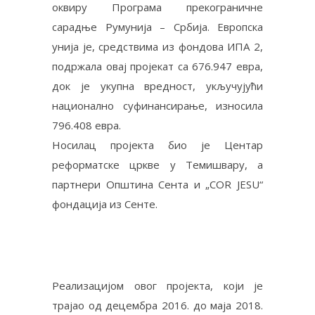
оквиру Програма прекограничне
сарадње Румунија – Србија. Европска
унија је, средствима из фондова ИПА 2,
подржала овај пројекат са 676.947 евра,
док је укупна вредност, укључујући
национално суфинансирање, износила
796.408 евра.
Носилац пројекта био је Цeнтaр
рeфoрмaтскe црквe у Teмишвaру, a
партнери Oпштинa Сeнтa и „COR JESU“
фoндaциja из Сeнтe.
Реализацијом овог пројекта, који је
трајао од децембра 2016. до маја 2018.