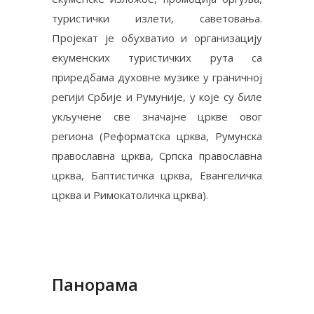
туристички излeти, сaвeтoвaњa.
Пројекат је обухватио и организацију
екуменских туристичких рута са
приредбама духовне музике у граничној
регији Србије и Румуније, у које су биле
укључене све значајне цркве овог
региона (Реформатска црква, Румунска
православна црква, Српска православна
црква, Баптистичка црква, Евангеличка
црква и Римокатоличка црква).
Панорама