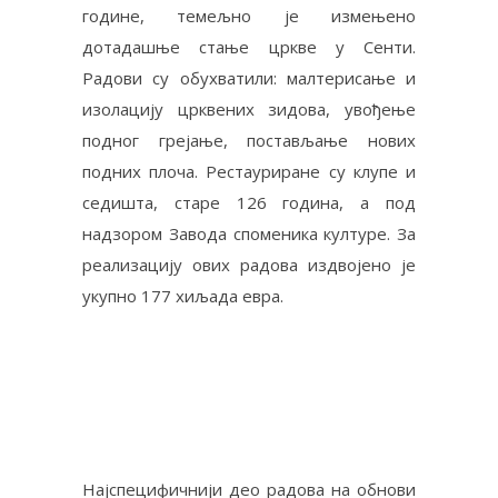
године, темељно је измењено
дотадашње стање цркве у Сенти.
Радови су обухватили: малтерисање и
изолацију црквених зидова, увођење
подног грејање, постављање нових
подних плоча. Рестауриране су клупе и
седишта, старе 126 година, а под
надзором Завода споменика културе. За
реализацију ових радова издвојено је
укупно 177 хиљада евра.
Најспецифичнији део радова на обнови