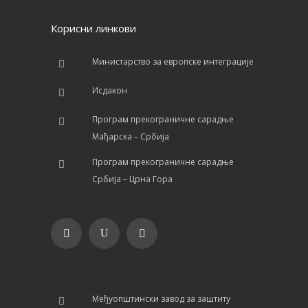
Корисни линкови
Министарство за европске интеграције
Исдакон
Програм прекограничне сарадње
Мађарска – Србија
Програм прекограничне сарадње
Србија – Црна Гора
Међуопштински завод за заштиту