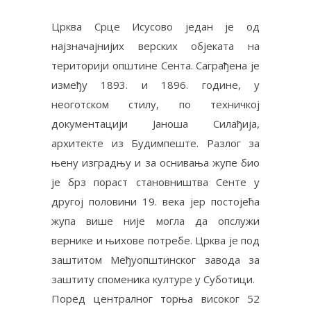
Црква Срце Исусово један је од
најзначајнијих верских објеката на
територији општине Сента. Саграђена је
између 1893. и 1896. године, у
неоготском стилу, по техничкој
документацији Јаноша Силађија,
архитекте из Будимпеште. Разлог за
њену изградњу и за оснивања жупе био
је брз пораст становништва Сенте у
другој половини 19. века јер постојећа
жупа више није могла да опслужи
вернике и њихове потребе. Црква је под
заштитом Међуопштинског завода за
заштиту споменика културе у Суботици.
Поред централног торња високог 52