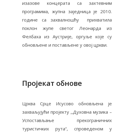
изазове концерата са захтевним
програмима, жупна заједница је 2010.
године са захвалношћу прихватила
поклон жупе светог Леонарда из
Фелбаха из Аустрије, оргуље које су
обновљене и постављене у овој цркви.
Пројекат обнове
Црква Срце Исусово обновљена је
захваљујући пројекту ,,Духoвнa музикa –
Успoстaвљaњe прeкoгрaничних
туристичких рутa“, спроведеном у