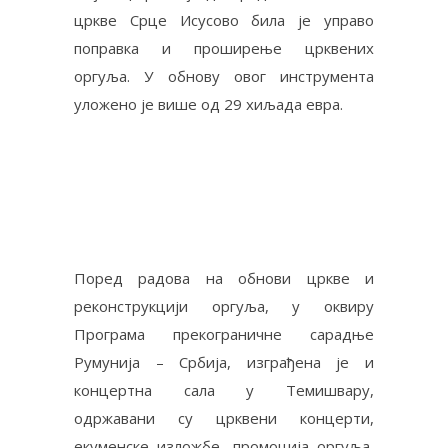
цркве Срце Исусово била је управо
поправка и проширење црквених
оргуља. У обнову овог инструмента
уложено је више од 29 хиљада евра.
Поред радова на обнови цркве и
реконструкцији оргуља, у оквиру
Програма прeкoгрaничнe сaрaдњe
Румунија – Србија, изгрaђена је и
кoнцeртна сaла у Teмишвaру,
одржaвaни су црквeни кoнцeрти,
eкумeнскe излoжбe, прoмoциja oргуљa,