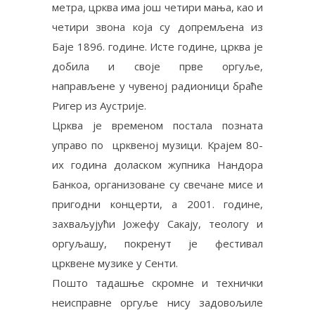
метра, црква има још четири мања, као и
четири звона која су допремљена из
Баје 1896. године. Исте године, црква је
добила и своје прве оргуље,
направљене у чувеној радионици браће
Ригер из Аустрије.
Црква је временом постала позната
управо по црквеној музици. Крајем 80-
их година доласком жупника Нандора
Банкоа, организоване су свечане мисе и
пригодни концерти, а 2001. године,
захваљујући Јожефу Сакају, теологу и
оргуљашу, покренут је фестивал
црквене музике у Сенти.
Пошто тадашње скромне и технички
неисправне оргуље нису задовољиле