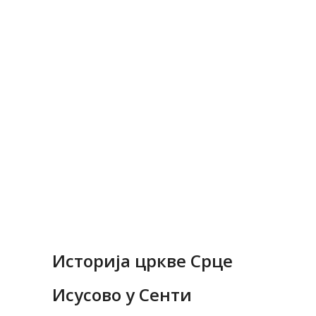
Исусово у Сенти
Историја цркве Срце
Исусово у Сенти