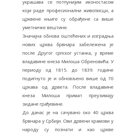
украшава се потпунијим иконостасом
који раде професионални живописци, а
црквене књиге су обрађене са више
уметничке вештине.
Значајна обнова оштећених и изградња
нових црква брвнара забележена је
после Другог српског устанка, у време
владавине кнеза Милоша Обреновића. У
периоду од 1815. до 1839. године
подигнуто је и обновљено више од 70
цркава од дрвета. После владавине
кнеза Милоша примат преузимају
зидане грађевине.
До данас је на сачувано око 40 црква
брвнара у Србији. Ови дрвени храмови у
народу су познати и као цркве