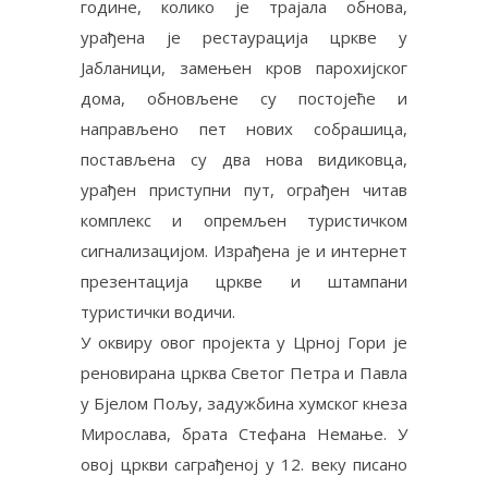
године, колико је трајала обнова,
урађена је рестаурација цркве у
Јабланици, замењен кров парохијског
дома, обновљене су постојеће и
направљено пет нових собрашица,
постављена су два нова видиковца,
урађен приступни пут, ограђен читав
комплекс и опремљен туристичком
сигнализацијом. Израђена је и интернет
презентација цркве и штампани
туристички водичи.
У оквиру овог пројекта у Црној Гори је
реновирана црква Светог Петра и Павла
у Бјелом Пољу,
задужбина хумског кнеза
Мирослава, брата Стефана Немање. У
овој цркви саграђеној у 12. веку
писано