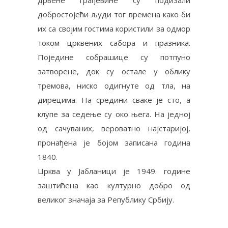
дрвене грађевине су подизали
добростојећи људи тог времена како би
их са својим гостима користили за одмор
током црквених сабора и празника.
Поједине собрашице су потпуно
затворене, док су остале у облику
тремова, ниско одигнуте од тла, на
дирецима. На средини сваке је сто, а
клупе за седење су око њега. На једној
од сачуваних, вероватно најстаријој,
пронађена је бојом записана година
1840.
Црква у Јабланици је 1949. године
заштићена као културно добро од
великог значаја за Републику Србију.