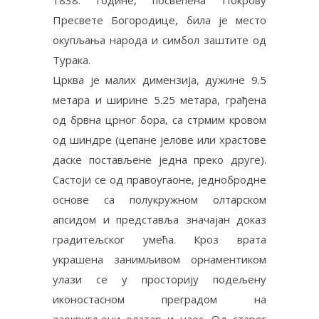
1838. године, посвећена Покрову
Пресвете Богородице, била је место
окупљања народа и симбол заштите од
Турака.
Црква је малих димензија, дужине 9.5
метара и ширине 5.25 метара, грађена
од брвна црног бора, са стрмим кровом
од шиндре (цепане јелове или храстове
даске постављене једна преко друге).
Састоји се од правоугаоне, једнобродне
основе са полукружном олтарском
апсидом и представља значајан доказ
градитељског умећа. Кроз врата
украшена занимљивом орнаментиком
улази се у просторију подељену
иконостасном преградом на