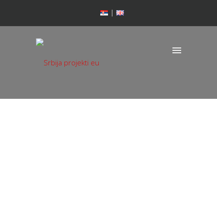
Црквени комплекс
у Јабланци