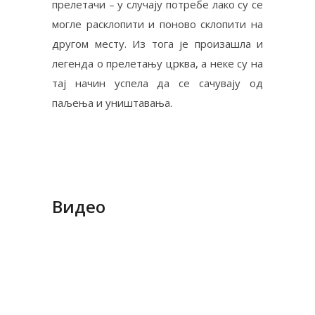
прелетачи – у случају потребе лако су се
могле расклопити и поново склопити на
другом месту. Из тога је произашла и
легенда о прелетању црква, а неке су на
тај начин успела да се сачувају од
паљења и уништавања.
Видео