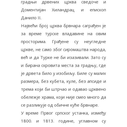
градњи дрвених црква сведоче и
Доментијан Хиландрац и епископ
Данило II.
Највећи број црква брвнара саграђен је
за време турске владавине на овим
просторима. Грађене су неугледне
цркве, не само због сиромаштва народа,
већ и да Турке не би изазивали. Зато су
и бирана скровита места за градњу, где
је дрвета било у изобиљу. Биле су малих
размера, без кубета, куле, без апсиде и
трема који би штрчао и одавао црквено
обележје храма, који није смео много да
се разликује од обичне куће брвнаре.
У време Првог српског устанка, између
1800. и 1813. године, углавном су