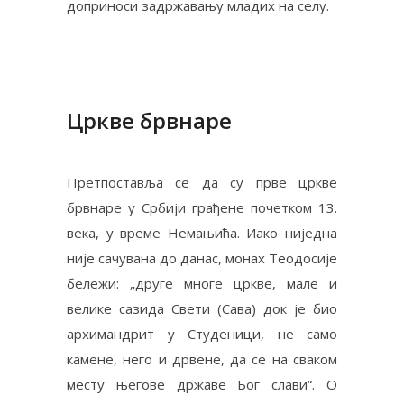
доприноси задржавању младих на селу.
Цркве брвнаре
Претпоставља се да су прве цркве
брвнаре у Србији грађене почетком 13.
века, у време Немањића. Иако ниједна
није сачувана до данас, монах Теодосије
бележи: „друге многе цркве, мале и
велике сазида Свети (Сава) док је био
архимандрит у Студеници, не само
камене, него и дрвене, да се на сваком
месту његове државе Бог слави“. О