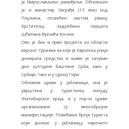
је Мирослављево јеванђеље. Обновљен
је и манастир Заграђе (15 век) код
Плужина, посвећен светом Јовану
Крститељу, задужбина херцега
Шћепана Вукчића Косаче.
Ово је био и први пројекта из области
верског туризма за који је Европска унија
донирала средства и њиме је сачуван
део културне баштине Срба, како у
Србији, тако и у Црној Гори.
Обновом цркве у Јабланици, она је
уврштена у туристичку понуду
Златиборског краја, а у порти цркве
организоване су многобројне
манифестације. Повећање броја туриста
који долазе у Јабланицу нарочито