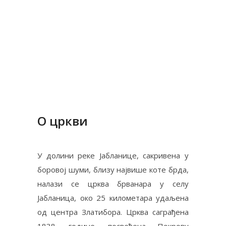
О цркви
У долини реке Јабланице, сакривена у
боровој шуми, близу највише коте брда,
налази се црква брванара у селу
Јабланица, око 25 километара удаљена
од центра Златибора. Црква саграђена