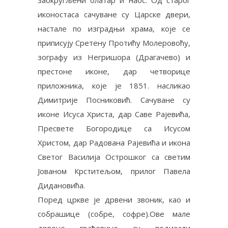
заокругљени олатар и наос. Од старог
иконостаса сачуване су Царске двери,
настале по изградњи храма, које се
приписују Сретену Протићу Молеровоћу,
зографу из Негришора (Драгачево) и
престоне иконе, дар четворице
приложника, које је 1851. насликао
Димитрије Посниковић. Сачуване су
иконе Исуса Христа, дар Саве Рајевића,
Пресвете Богородице са Исусом
Христом, дар Радована Рајевића и икона
Светог Василија Острошког са светим
Јованом Крститељом, прилог Павела
Дидановића.
Поред цркве је дрвени звоник, као и
собрашице (собре, софре).Ове мале