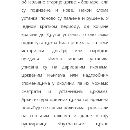
обнављане старије цркве – брвнаре, али
су подизане и нове. Након слома
устанка, поново су паљене и рушене. У
једном кратком периоду, од Кочине
крајине до Другог устанка, готово свака
подигнута црква била је везана за неки
историјски догађај или народно
предање. Имена многих устаника
уписана су на дариваним иконама,
црквеним књигама или надгробним
споменицима у околини, па их можемо
сматрати и устаничким црквама.
Архитектура дрвених црква тог времена
обогаћује се првим облицима трема, али
на спољним талпама и даље остају
пушкарнице. Унутрашњост цркве