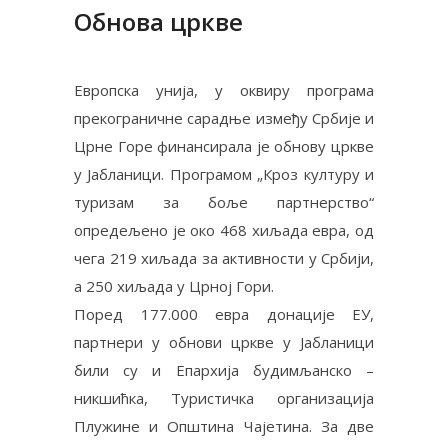
Обнова цркве
Европска унија, у оквиру програма
прекограничне сарадње између Србије и
Црне Горе финансирала је обнову цркве
у Јабланици. Програмом „Кроз културу и
туризам за боље партнерство“
опредељено је око 468 хиљада евра, од
чега 219 хиљада за активности у Србији,
а 250 хиљада у Црној Гори.
Поред 177.000 евра донације ЕУ,
партнери у обнови цркве у Јабланици
били су и Епархија будимљанско –
никшићка, Туристичка организација
Плужине и Општина Чајетина. За две